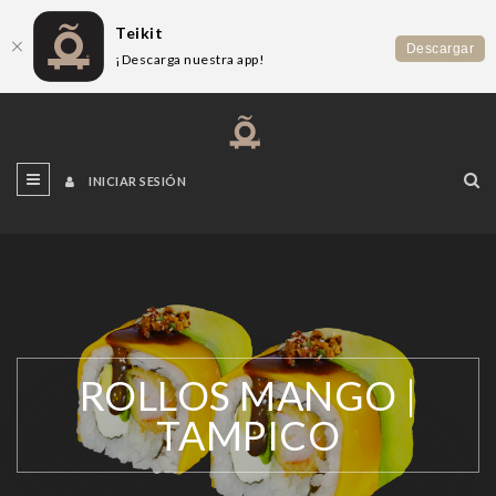
Teikit
Descargar
¡Descarga nuestra app!
INICIAR SESIÓN
ROLLOS MANGO |
TAMPICO