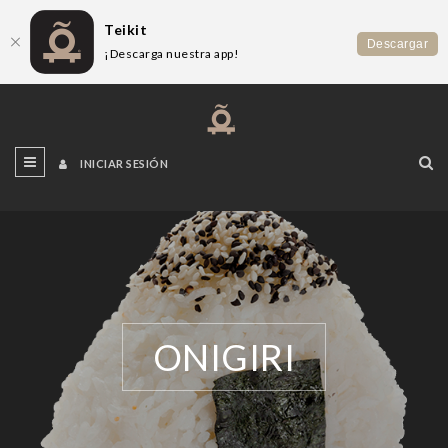
Teikit
Descargar
¡Descarga nuestra app!
INICIAR SESIÓN
ONIGIRI