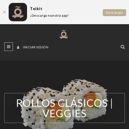
Teikit
Descargar
¡Descarga nuestra app!
INICIAR SESIÓN
ROLLOS CLÁSICOS |
VEGGIES